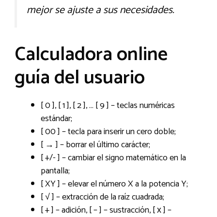
mejor se ajuste a sus necesidades.
Calculadora online
guía del usuario
[ 0 ], [ 1 ], [ 2 ], … [ 9 ] – teclas numéricas
estándar;
[ 00 ] – tecla para inserir un cero doble;
[ → ] – borrar el último carácter;
[ +/- ] – cambiar el signo matemático en la
pantalla;
[ XY ] – elevar el número X a la potencia Y;
[ √ ] – extracción de la raíz cuadrada;
[ + ] – adición, [ – ] – sustracción, [ х ] –